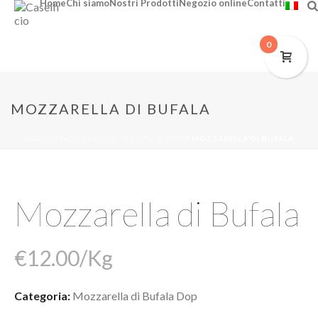
Home
Chi siamo
Nostri Prodotti
Negozio online
Contatti
0
MOZZARELLA DI BUFALA
INIZIO
/
MOZZARELLA DI BUFALA DOP
/ MOZZARELLA DI BUFALA
Mozzarella di Bufala
€
12.00
/Kg
Categoria:
Mozzarella di Bufala Dop