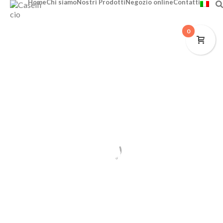
Home
Chi siamo
Nostri Prodotti
Negozio online
Contatti
0
E-commerce