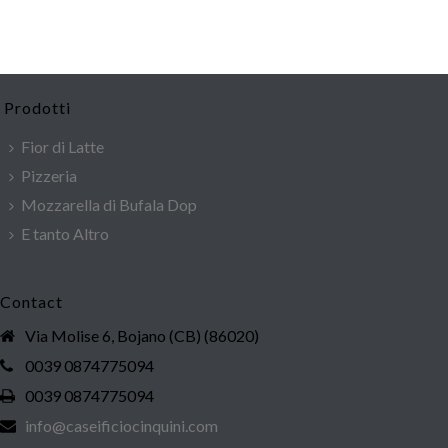
Prodotti
Fior di Latte
Pizzeria
Mozzarella di Bufala Dop
E tanto Altro
Contact
Via Molise 6, Bojano (CB) (86020)
0039 0874775094
0039 0874775094
info@caseificiocinquini.com