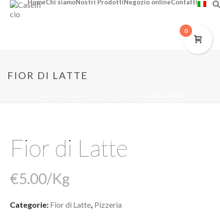
Home
Chi siamo
Nostri Prodotti
Negozio online
Contatti
0
FIOR DI LATTE
INIZIO
/
PIZZERIA
/
FIOR DI LATTE
/ FIOR DI LATTE
Fior di Latte
€
5.00
/Kg
Categorie:
Fior di Latte
,
Pizzeria