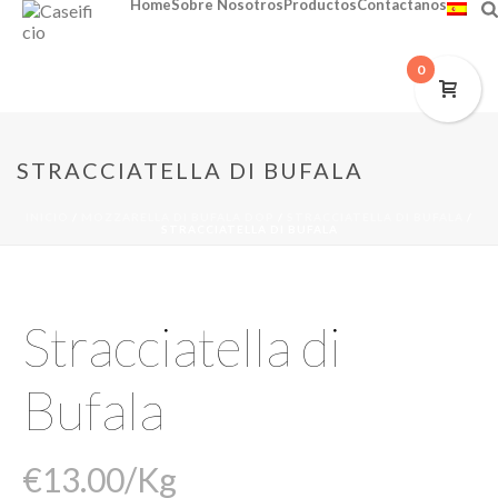
Home
Sobre Nosotros
Productos
Contactanos
0
STRACCIATELLA DI BUFALA
INICIO
/
MOZZARELLA DI BUFALA DOP
/
STRACCIATELLA DI BUFALA
/
STRACCIATELLA DI BUFALA
Stracciatella di
Bufala
€
13.00
/Kg