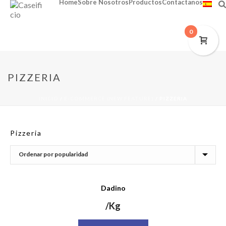
Home
Sobre Nosotros
Productos
Contactanos
0
PIZZERIA
INICIO
/
E-COMMERCE (NEW FEATURE)
/
PIZZERIA
Pizzeria
Dadino
/Kg