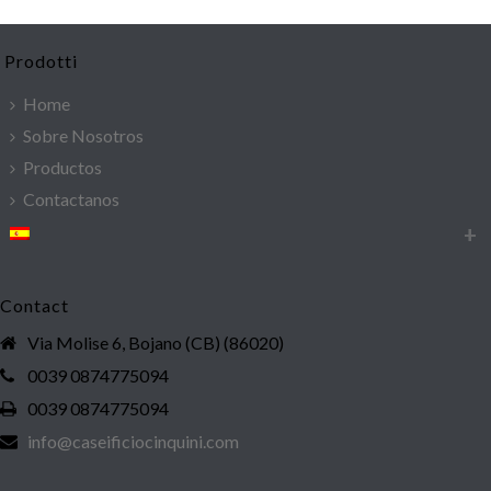
Prodotti
Home
Sobre Nosotros
Productos
Contactanos
Contact
Via Molise 6, Bojano (CB) (86020)
0039 0874775094
0039 0874775094
info@caseificiocinquini.com