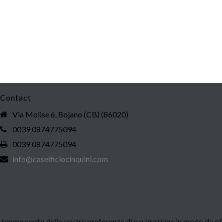
Contact
Via Molise 6, Bojano (CB) (86020)
0039 0874775094
0039 0874775094
info@caseificiocinquini.com
r tenere conto delle vostre preferenze di navigazione in modo da offr