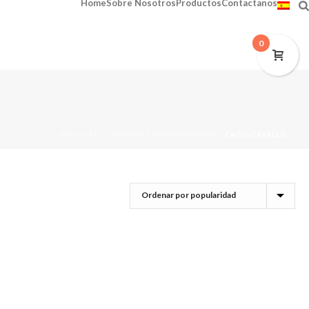
Home
Sobre Nosotros
Productos
Contactanos
0
INICIO
/
E-COMMERCE (NEW FEATURE)
/
CACIOCAVALLO