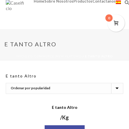
Home
Sobre Nosotros
Productos
Contactanos
0
E TANTO ALTRO
INICIO
/
E-COMMERCE (NEW FEATURE)
/
E TANTO ALTRO
E tanto Altro
E tanto Altro
/Kg